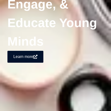
Engage, &
Educate Young
Minds
Learn more