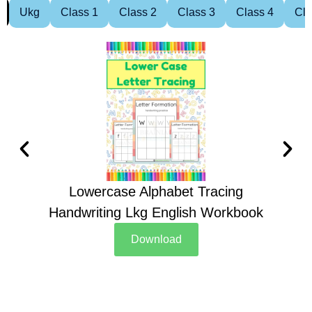
Ukg
Class 1
Class 2
Class 3
Class 4
Cla
Lowercase Alphabet Tracing
Handwriting Lkg English Workbook
Han
Download