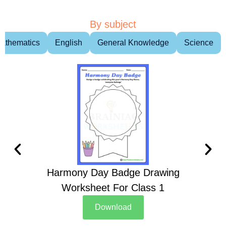
By subject
athematics
English
General Knowledge
Science
Harmony Day Badge Drawing
Ch
Worksheet For Class 1
D
Download