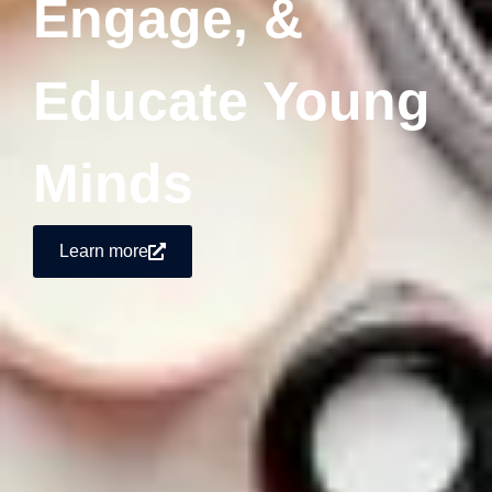
Engage, &
Educate Young
Minds
Learn more