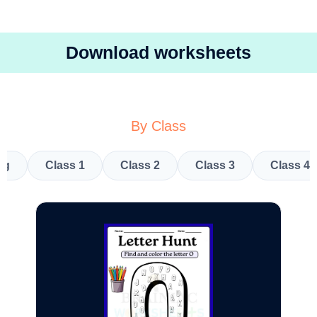
Download worksheets
By Class
kg
Class 1
Class 2
Class 3
Class 4