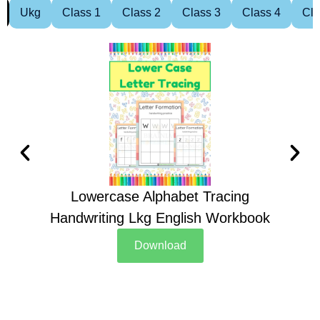
Ukg
Class 1
Class 2
Class 3
Class 4
Cla
Lowercase Alphabet Tracing
Handwriting Lkg English Workbook
Han
Download