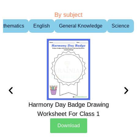
By subject
athematics
English
General Knowledge
Science
Harmony Day Badge Drawing
Ch
Worksheet For Class 1
D
Download