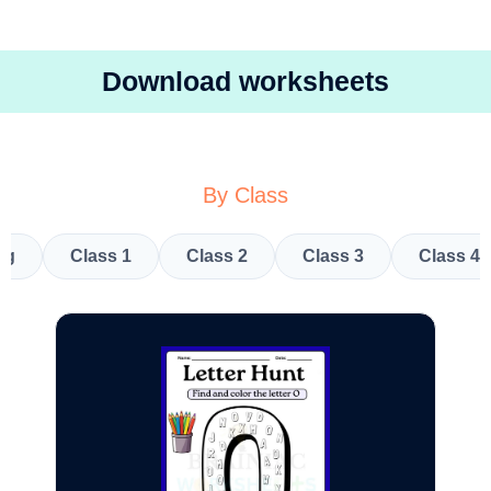
Download worksheets
By Class
kg
Class 1
Class 2
Class 3
Class 4