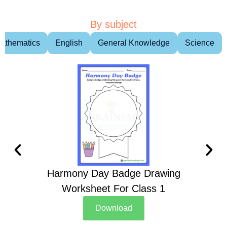
By subject
athematics
English
General Knowledge
Science
Harmony Day Badge Drawing
Ch
Worksheet For Class 1
D
Download