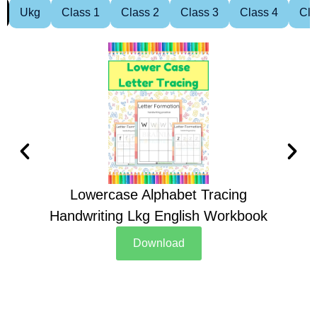
Ukg
Class 1
Class 2
Class 3
Class 4
Cla
Lowercase Alphabet Tracing
Handwriting Lkg English Workbook
Han
Download