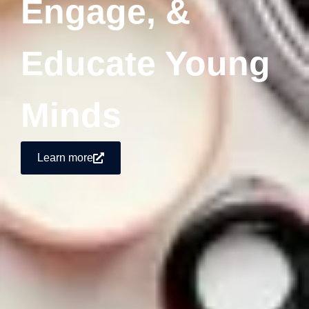
Engage, &
Educate Young
Minds
Learn more