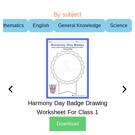
By subject
athematics
English
General Knowledge
Science
Harmony Day Badge Drawing
Ch
Worksheet For Class 1
D
Download