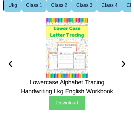
Ukg
Class 1
Class 2
Class 3
Class 4
Cla
Lowercase Alphabet Tracing
Handwriting Lkg English Workbook
Han
Download