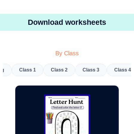
Download worksheets
By Class
kg
Class 1
Class 2
Class 3
Class 4