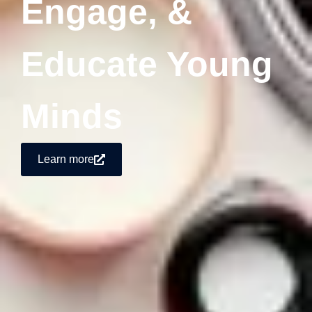
Engage, &
Educate Young
Minds
Learn more