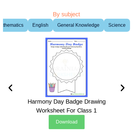
By subject
athematics
English
General Knowledge
Science
Harmony Day Badge Drawing
Ch
Worksheet For Class 1
D
Download