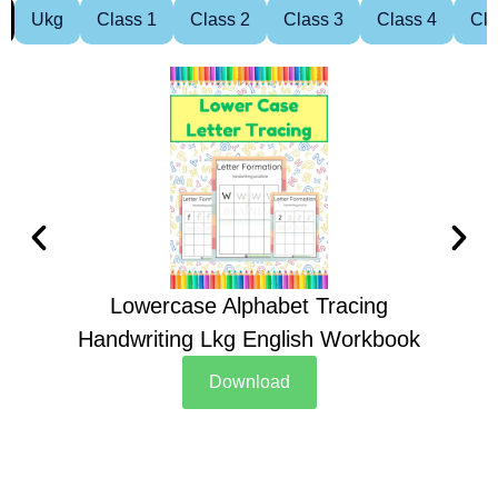
Ukg
Class 1
Class 2
Class 3
Class 4
Cla
Lowercase Alphabet Tracing
Handwriting Lkg English Workbook
Han
Download