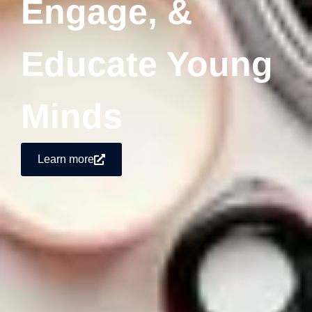
Engage, &
Educate Young
Minds
Learn more