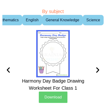
By subject
athematics
English
General Knowledge
Science
Harmony Day Badge Drawing
Ch
Worksheet For Class 1
D
Download