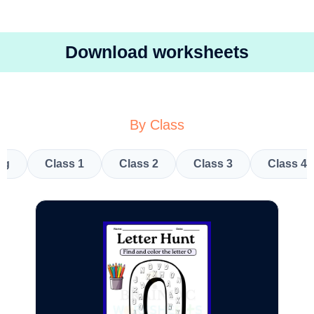
Download worksheets
By Class
kg
Class 1
Class 2
Class 3
Class 4