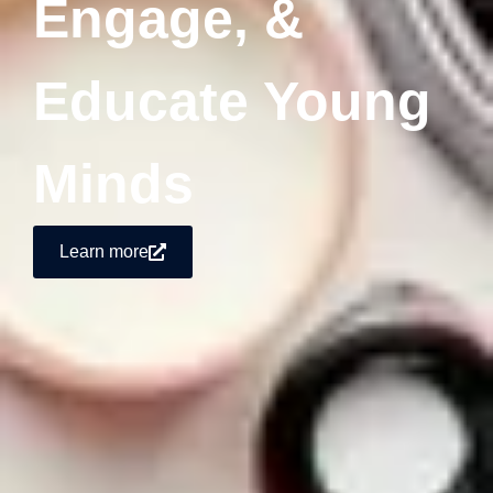
Engage, &
Educate Young
Minds
Learn more