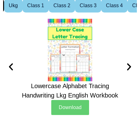
Ukg
Class 1
Class 2
Class 3
Class 4
Cla
Lowercase Alphabet Tracing
Handwriting Lkg English Workbook
Han
Download