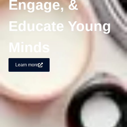
Engage, &
Educate Young
Minds
Learn more