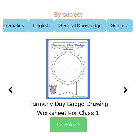
By subject
athematics
English
General Knowledge
Science
Harmony Day Badge Drawing
Ch
Worksheet For Class 1
D
Download