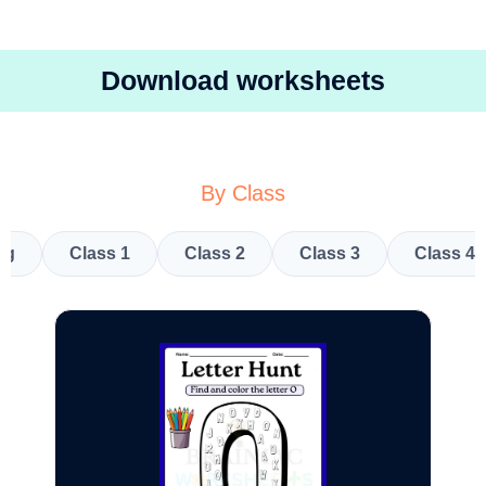
Download worksheets
By Class
kg
Class 1
Class 2
Class 3
Class 4