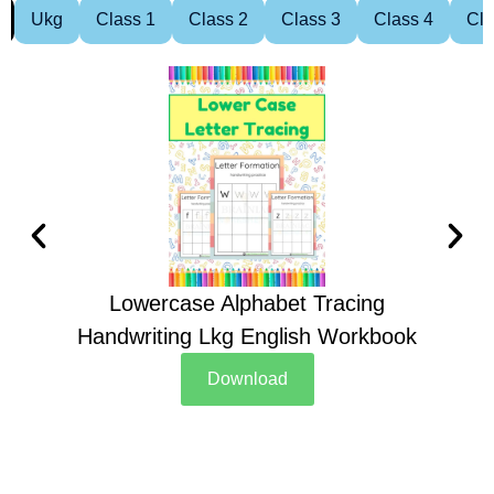
Ukg
Class 1
Class 2
Class 3
Class 4
Cla
Lowercase Alphabet Tracing
Handwriting Lkg English Workbook
Han
Download