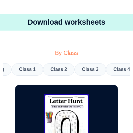
Download worksheets
By Class
kg
Class 1
Class 2
Class 3
Class 4