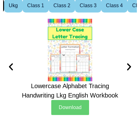
Ukg
Class 1
Class 2
Class 3
Class 4
Cla
Lowercase Alphabet Tracing
Handwriting Lkg English Workbook
Han
Download