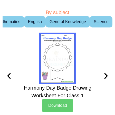
By subject
athematics
English
General Knowledge
Science
Harmony Day Badge Drawing
Ch
Worksheet For Class 1
D
Download