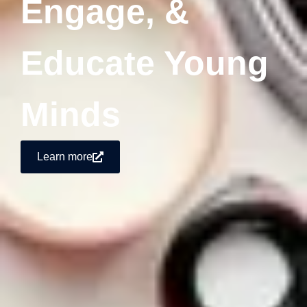
Engage, &
Educate Young
Minds
Learn more