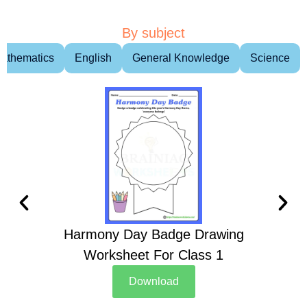
By subject
athematics
English
General Knowledge
Science
Harmony Day Badge Drawing
Ch
Worksheet For Class 1
D
Download