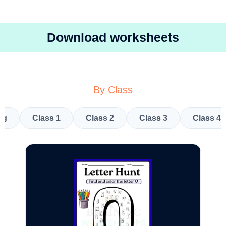
Download worksheets
By Class
kg
Class 1
Class 2
Class 3
Class 4