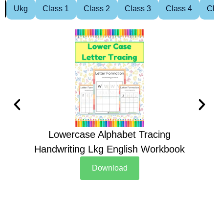
Ukg
Class 1
Class 2
Class 3
Class 4
Cla
Lowercase Alphabet Tracing
Handwriting Lkg English Workbook
Han
Download