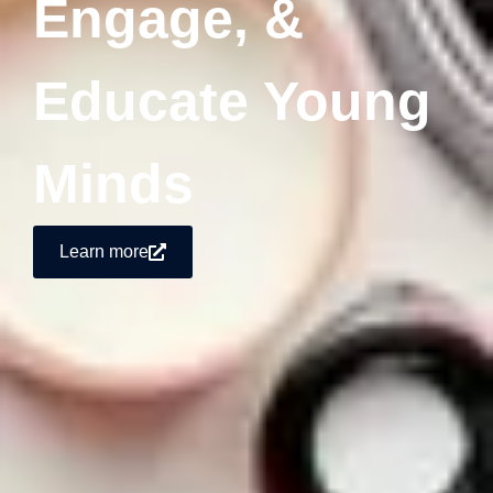
Engage, &
Educate Young
Minds
Learn more