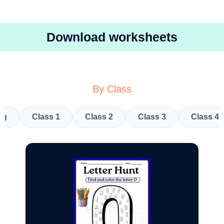
Download worksheets
By Class
kg
Class 1
Class 2
Class 3
Class 4