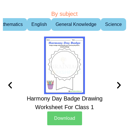
By subject
athematics
English
General Knowledge
Science
Harmony Day Badge Drawing
Ch
Worksheet For Class 1
D
Download