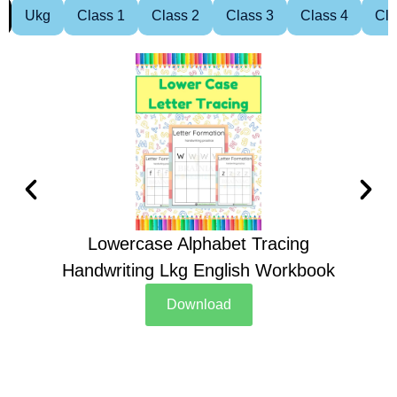
Ukg
Class 1
Class 2
Class 3
Class 4
Cla
Lowercase Alphabet Tracing
Handwriting Lkg English Workbook
Han
Download