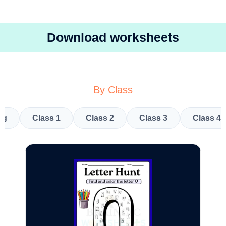
Download worksheets
By Class
kg
Class 1
Class 2
Class 3
Class 4