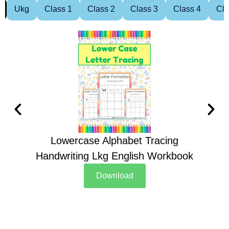
Ukg
Class 1
Class 2
Class 3
Class 4
Cla
Lowercase Alphabet Tracing
Handwriting Lkg English Workbook
Han
Download