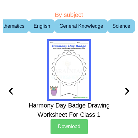
By subject
athematics
English
General Knowledge
Science
Harmony Day Badge Drawing
Ch
Worksheet For Class 1
D
Download