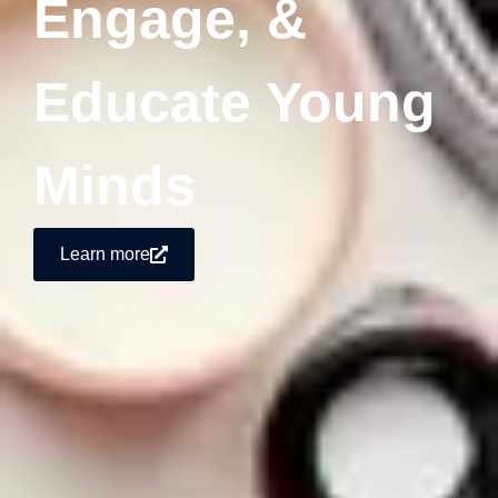
Engage, &
Educate Young
Minds
Learn more