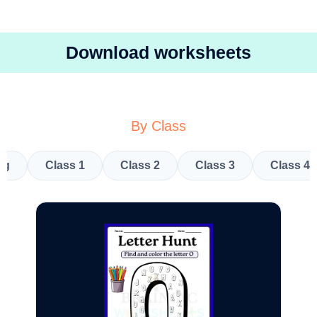
Download worksheets
By Class
kg
Class 1
Class 2
Class 3
Class 4