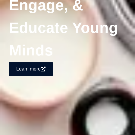
Engage, &
Educate Young
Minds
Learn more