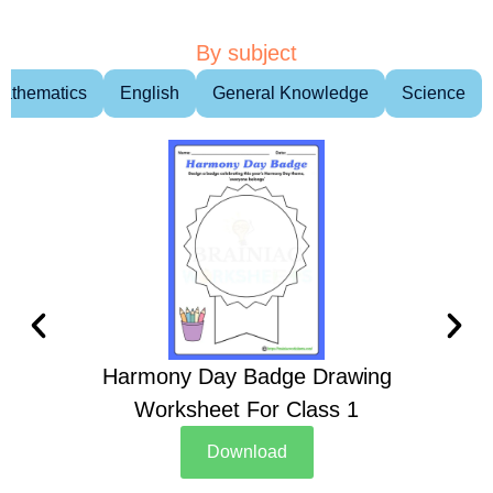
By subject
athematics
English
General Knowledge
Science
Harmony Day Badge Drawing
Ch
Worksheet For Class 1
D
Download