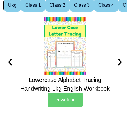
Ukg
Class 1
Class 2
Class 3
Class 4
Cla
Lowercase Alphabet Tracing
Handwriting Lkg English Workbook
Han
Download