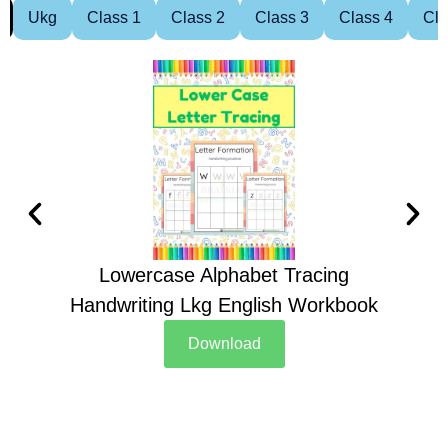
Ukg
Class 1
Class 2
Class 3
Class 4
Cla
Lowercase Alphabet Tracing
Handwriting Lkg English Workbook
Han
Download