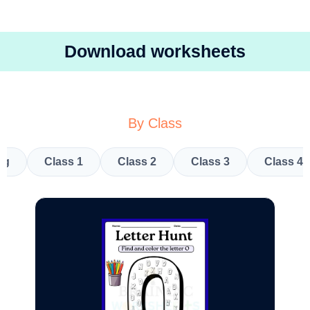
Download worksheets
By Class
kg
Class 1
Class 2
Class 3
Class 4