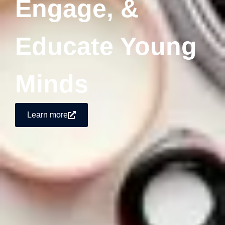
Engage, &
Educate Young
Minds
Learn more