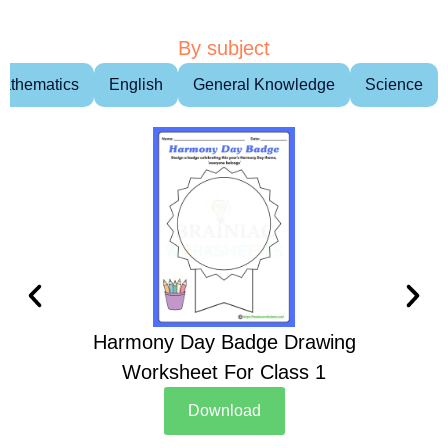
By subject
athematics
English
General Knowledge
Science
Harmony Day Badge Drawing
Ch
Worksheet For Class 1
D
Download