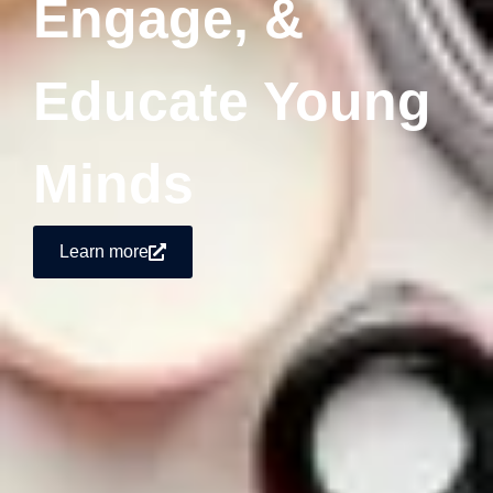
Engage, &
Educate Young
Minds
Learn more