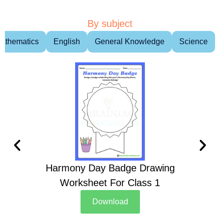
By subject
athematics
English
General Knowledge
Science
Harmony Day Badge Drawing
Ch
Worksheet For Class 1
D
Download