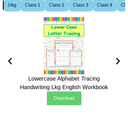
Ukg
Class 1
Class 2
Class 3
Class 4
Cla
Lowercase Alphabet Tracing
Handwriting Lkg English Workbook
Han
Download