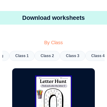
Download worksheets
By Class
kg
Class 1
Class 2
Class 3
Class 4