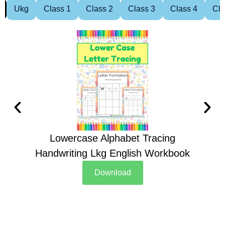
Ukg
Class 1
Class 2
Class 3
Class 4
Cla
Lowercase Alphabet Tracing
Handwriting Lkg English Workbook
Han
Download