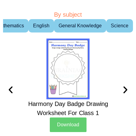
By subject
athematics
English
General Knowledge
Science
Harmony Day Badge Drawing
Ch
Worksheet For Class 1
D
Download