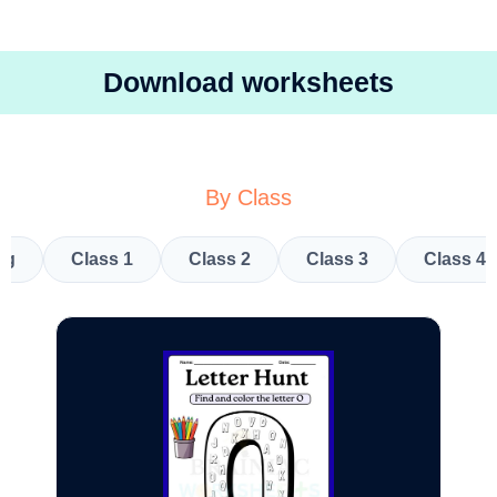
Download worksheets
By Class
kg
Class 1
Class 2
Class 3
Class 4