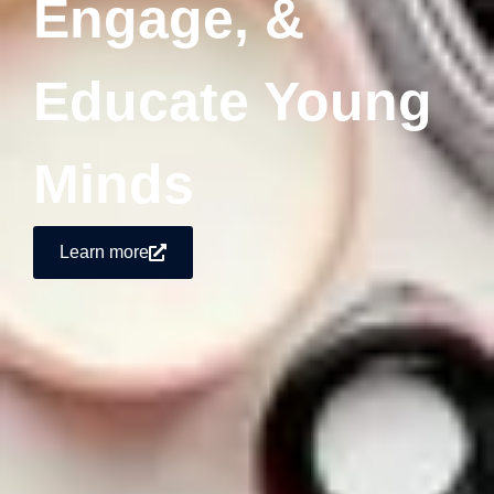
Engage, &
Educate Young
Minds
Learn more