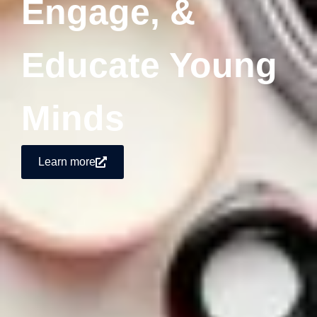
Engage, &
Educate Young
Minds
Learn more