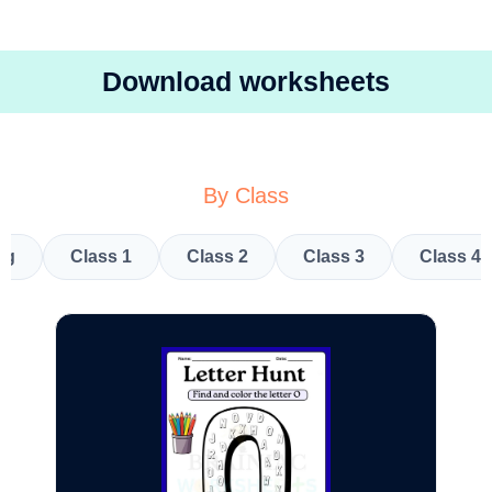
Download worksheets
By Class
kg
Class 1
Class 2
Class 3
Class 4