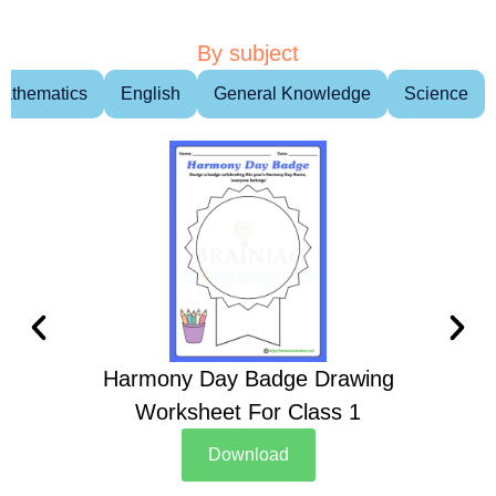
By subject
athematics
English
General Knowledge
Science
Harmony Day Badge Drawing
Ch
Worksheet For Class 1
D
Download