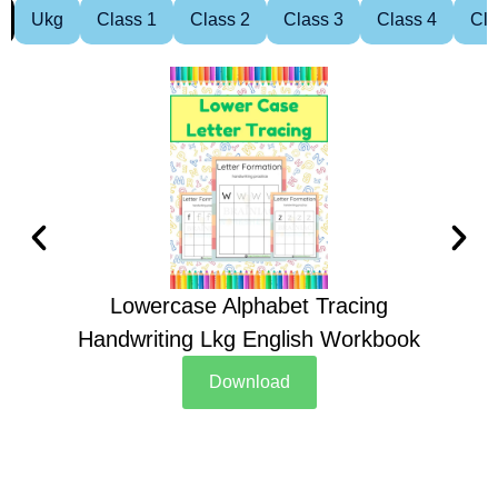
Ukg
Class 1
Class 2
Class 3
Class 4
Cla
Lowercase Alphabet Tracing
Handwriting Lkg English Workbook
Han
Download