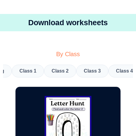
Download worksheets
By Class
kg
Class 1
Class 2
Class 3
Class 4