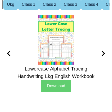
Ukg
Class 1
Class 2
Class 3
Class 4
Cla
Lowercase Alphabet Tracing
Handwriting Lkg English Workbook
Han
Download