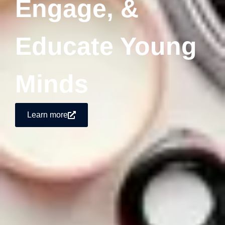
Engage, &
Educate Young
Minds
Learn more