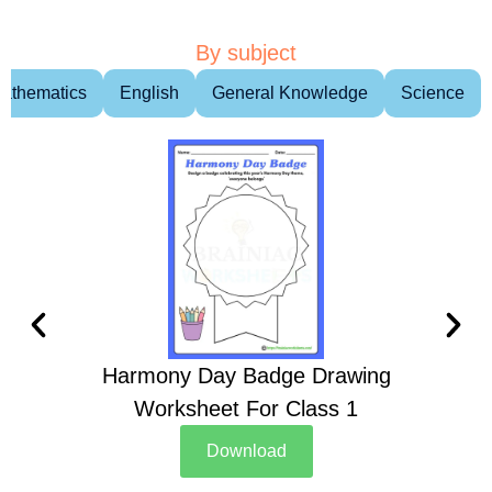
By subject
athematics
English
General Knowledge
Science
Harmony Day Badge Drawing
Ch
Worksheet For Class 1
D
Download