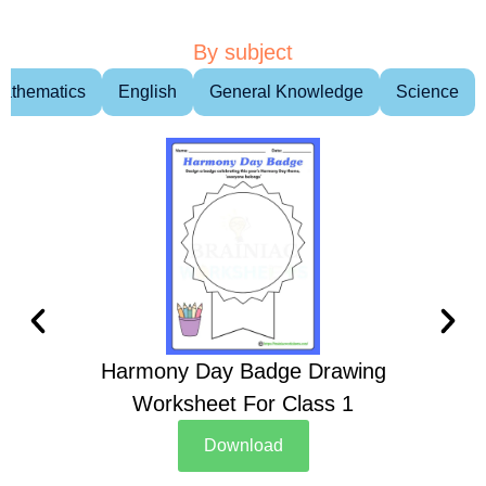
By subject
athematics
English
General Knowledge
Science
Harmony Day Badge Drawing
Ch
Worksheet For Class 1
D
Download