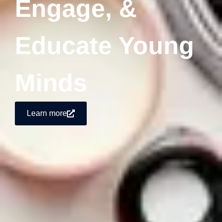
Engage, &
Educate Young
Minds
Learn more