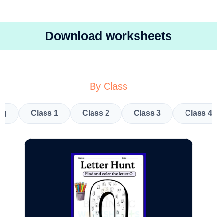
Download worksheets
By Class
kg
Class 1
Class 2
Class 3
Class 4