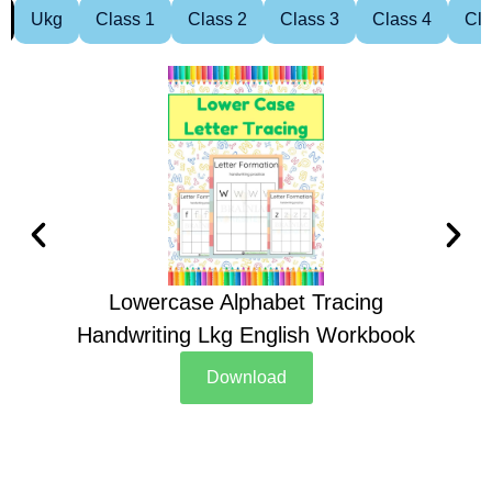
Ukg
Class 1
Class 2
Class 3
Class 4
Cla
Lowercase Alphabet Tracing
Handwriting Lkg English Workbook
Han
Download