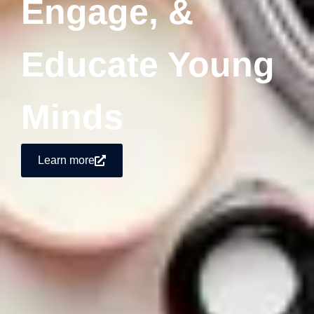
Engage, &
Educate Young
Minds
Learn more