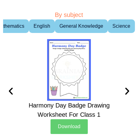
By subject
athematics
English
General Knowledge
Science
Harmony Day Badge Drawing
Ch
Worksheet For Class 1
D
Download