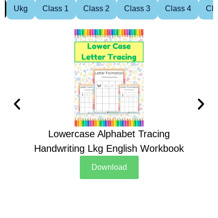
Ukg
Class 1
Class 2
Class 3
Class 4
Cla
Lowercase Alphabet Tracing
Handwriting Lkg English Workbook
Han
Download