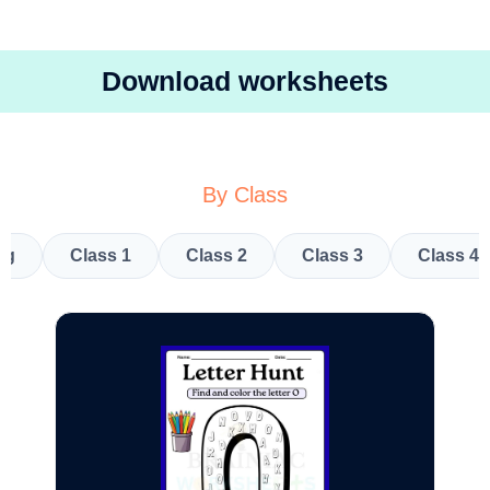
Download worksheets
By Class
kg
Class 1
Class 2
Class 3
Class 4