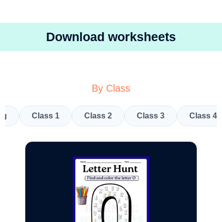
Download worksheets
By Class
kg
Class 1
Class 2
Class 3
Class 4