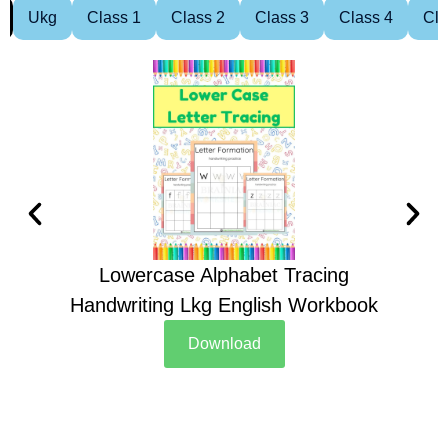
Ukg
Class 1
Class 2
Class 3
Class 4
Cla
Lowercase Alphabet Tracing
Handwriting Lkg English Workbook
Han
Download