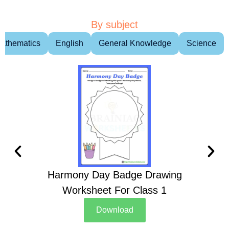
By subject
athematics
English
General Knowledge
Science
Harmony Day Badge Drawing
Ch
Worksheet For Class 1
D
Download