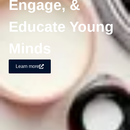
Engage, &
Educate Young
Minds
Learn more