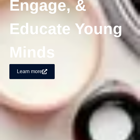
Engage, &
Educate Young
Minds
Learn more