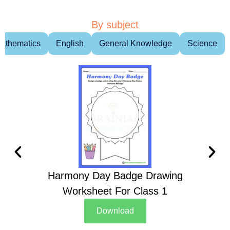
By subject
athematics
English
General Knowledge
Science
Harmony Day Badge Drawing
Ch
Worksheet For Class 1
D
Download