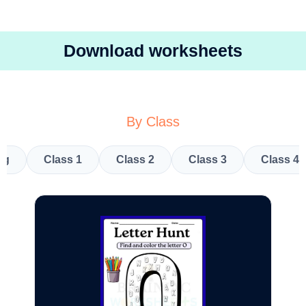
Download worksheets
By Class
kg
Class 1
Class 2
Class 3
Class 4