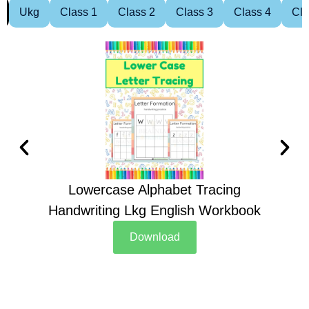
Ukg
Class 1
Class 2
Class 3
Class 4
Cla
Lowercase Alphabet Tracing
Handwriting Lkg English Workbook
Han
Download