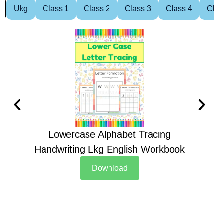
Ukg
Class 1
Class 2
Class 3
Class 4
Cla
Lowercase Alphabet Tracing
Handwriting Lkg English Workbook
Han
Download