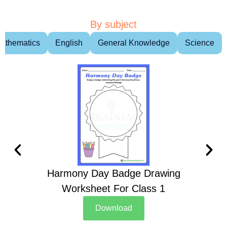
By subject
athematics
English
General Knowledge
Science
Harmony Day Badge Drawing
Ch
Worksheet For Class 1
D
Download