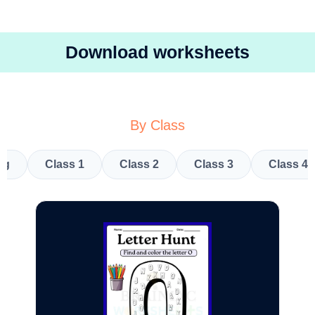
Download worksheets
By Class
kg
Class 1
Class 2
Class 3
Class 4