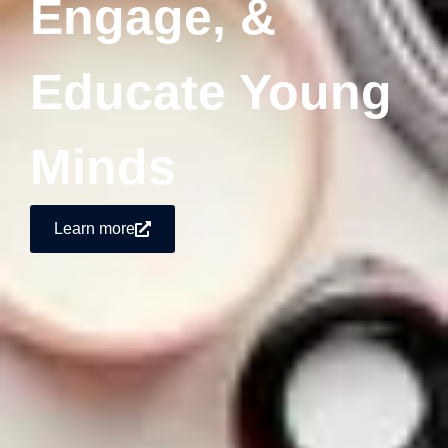
Engage, &
Educate Young
Minds
Learn more