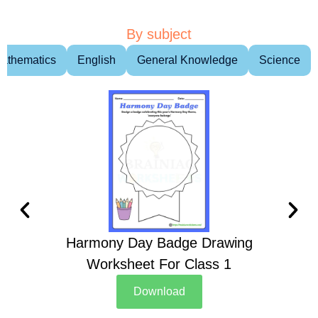
By subject
athematics
English
General Knowledge
Science
Harmony Day Badge Drawing
Ch
Worksheet For Class 1
D
Download