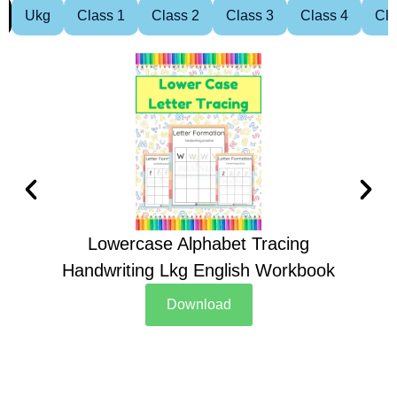
Ukg
Class 1
Class 2
Class 3
Class 4
Cla
Lowercase Alphabet Tracing
Handwriting Lkg English Workbook
Han
Download