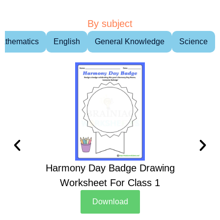
By subject
athematics
English
General Knowledge
Science
Harmony Day Badge Drawing
Ch
Worksheet For Class 1
D
Download