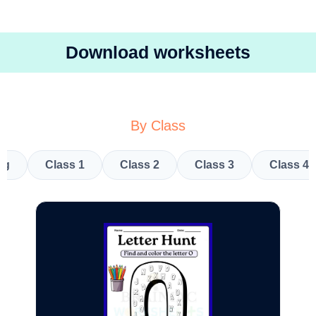
Download worksheets
By Class
kg
Class 1
Class 2
Class 3
Class 4