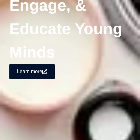
Engage, &
Educate Young
Minds
Learn more