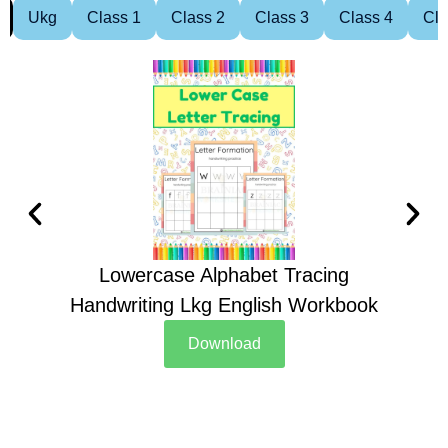
Ukg
Class 1
Class 2
Class 3
Class 4
Cla
Lowercase Alphabet Tracing
Handwriting Lkg English Workbook
Han
Download