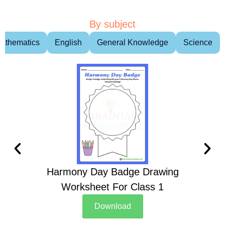
By subject
athematics
English
General Knowledge
Science
Harmony Day Badge Drawing
Ch
Worksheet For Class 1
D
Download