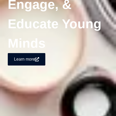
Engage, &
Educate Young
Minds
Learn more