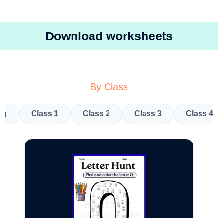
Download worksheets
By Class
kg
Class 1
Class 2
Class 3
Class 4