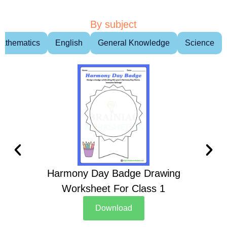
By subject
athematics
English
General Knowledge
Science
Harmony Day Badge Drawing
Ch
Worksheet For Class 1
D
Download