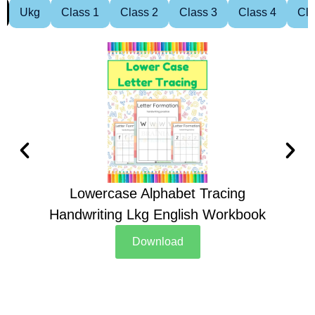
Ukg
Class 1
Class 2
Class 3
Class 4
Cla
Lowercase Alphabet Tracing
Handwriting Lkg English Workbook
Han
Download