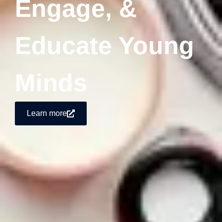
Engage, &
Educate Young
Minds
Learn more