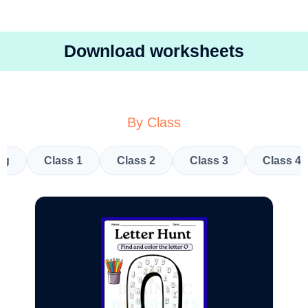
Download worksheets
By Class
kg
Class 1
Class 2
Class 3
Class 4