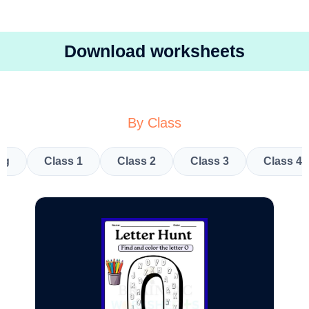
Download worksheets
By Class
kg
Class 1
Class 2
Class 3
Class 4