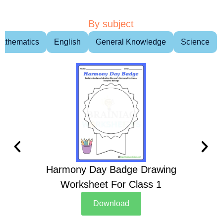
By subject
athematics
English
General Knowledge
Science
Harmony Day Badge Drawing
Ch
Worksheet For Class 1
D
Download