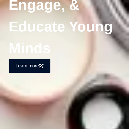
Engage, &
Educate Young
Minds
Learn more