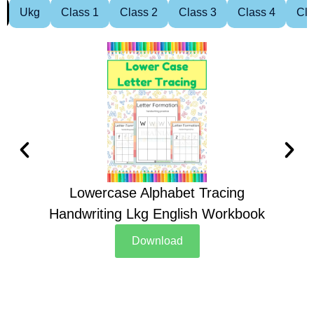
Ukg
Class 1
Class 2
Class 3
Class 4
Cla
Lowercase Alphabet Tracing
Handwriting Lkg English Workbook
Han
Download