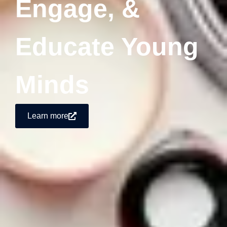
Engage, &
Educate Young
Minds
Learn more