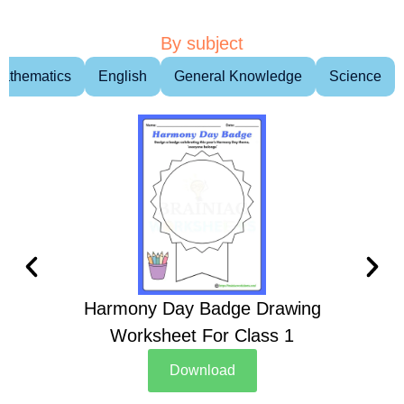
By subject
athematics
English
General Knowledge
Science
Harmony Day Badge Drawing
Ch
Worksheet For Class 1
D
Download