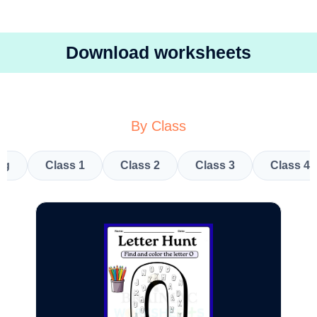
Download worksheets
By Class
kg
Class 1
Class 2
Class 3
Class 4