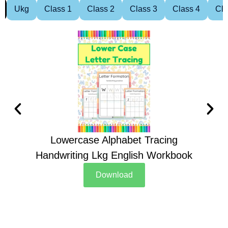
Ukg
Class 1
Class 2
Class 3
Class 4
Cla
Lowercase Alphabet Tracing
Handwriting Lkg English Workbook
Han
Download