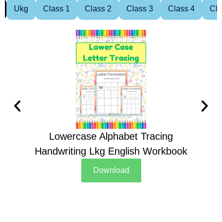
Ukg
Class 1
Class 2
Class 3
Class 4
Cla
Lowercase Alphabet Tracing
Handwriting Lkg English Workbook
Han
Download