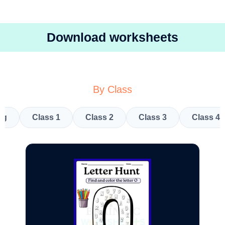
Download worksheets
By Class
kg
Class 1
Class 2
Class 3
Class 4