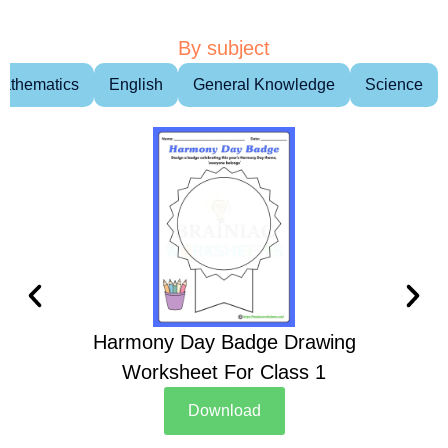
By subject
athematics
English
General Knowledge
Science
Harmony Day Badge Drawing
Ch
Worksheet For Class 1
D
Download