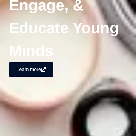
Engage, &
Educate Young
Minds
Learn more