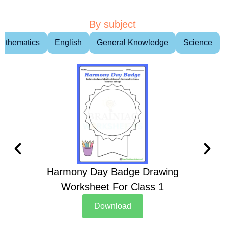
By subject
athematics
English
General Knowledge
Science
Harmony Day Badge Drawing
Ch
Worksheet For Class 1
D
Download