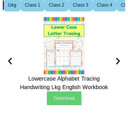
Ukg
Class 1
Class 2
Class 3
Class 4
Cla
Lowercase Alphabet Tracing
Handwriting Lkg English Workbook
Han
Download