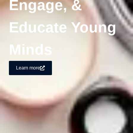
Engage, &
Educate Young
Minds
Learn more