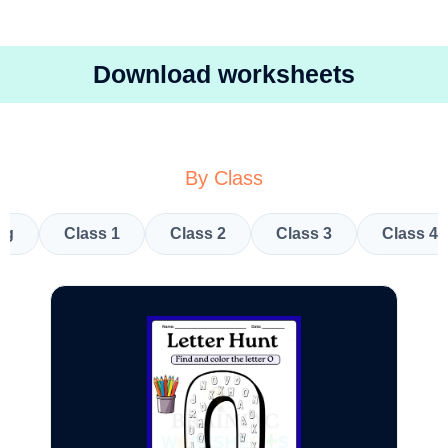
Download worksheets
By Class
kg
Class 1
Class 2
Class 3
Class 4