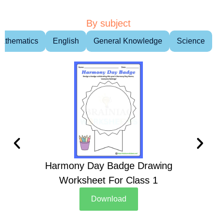
By subject
athematics
English
General Knowledge
Science
Harmony Day Badge Drawing
Ch
Worksheet For Class 1
D
Download