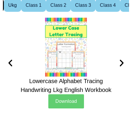
Ukg
Class 1
Class 2
Class 3
Class 4
Cla
Lowercase Alphabet Tracing
Handwriting Lkg English Workbook
Han
Download