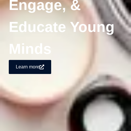
Engage, &
Educate Young
Minds
Learn more