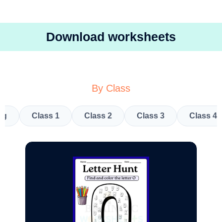
Download worksheets
By Class
kg
Class 1
Class 2
Class 3
Class 4