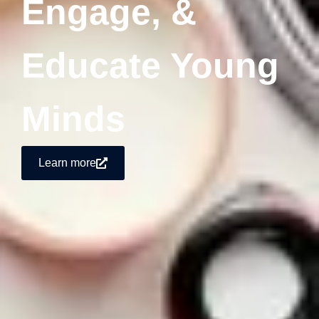
Engage, &
Educate Young
Minds
Learn more