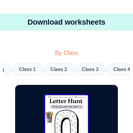
Download worksheets
By Class
kg
Class 1
Class 2
Class 3
Class 4