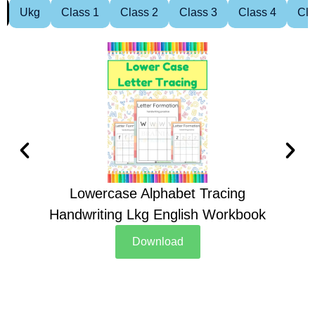
Ukg
Class 1
Class 2
Class 3
Class 4
Cla
Lowercase Alphabet Tracing
Handwriting Lkg English Workbook
Han
Download