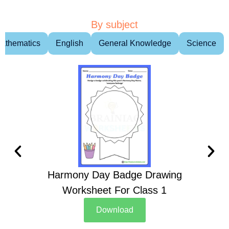
By subject
athematics
English
General Knowledge
Science
Harmony Day Badge Drawing
Ch
Worksheet For Class 1
D
Download