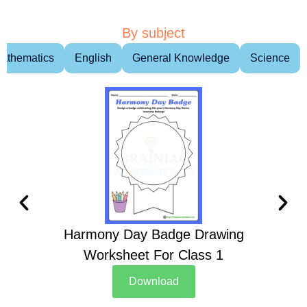
By subject
athematics
English
General Knowledge
Science
Harmony Day Badge Drawing
Ch
Worksheet For Class 1
D
Download