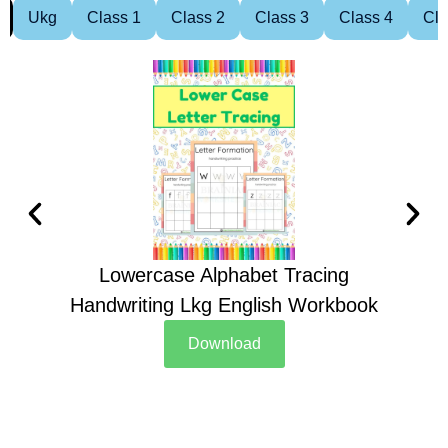
Ukg
Class 1
Class 2
Class 3
Class 4
Cla
Lowercase Alphabet Tracing
Handwriting Lkg English Workbook
Han
Download