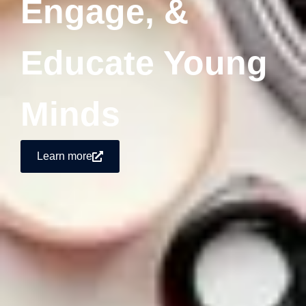
Engage, &
Educate Young
Minds
Learn more