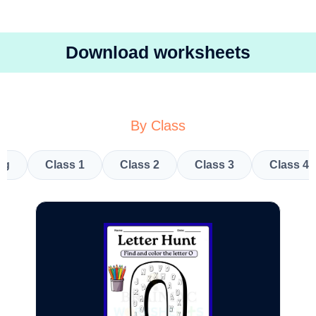
Download worksheets
By Class
kg
Class 1
Class 2
Class 3
Class 4