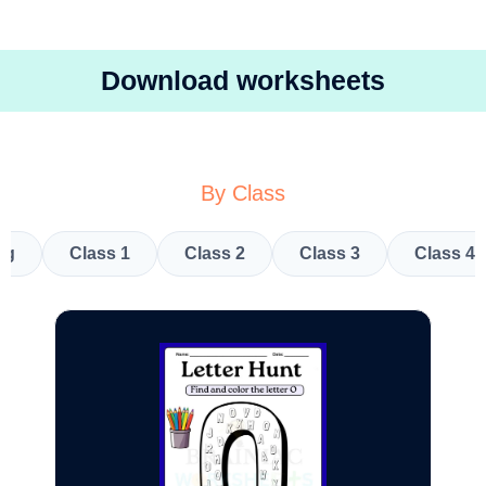
Download worksheets
By Class
kg
Class 1
Class 2
Class 3
Class 4