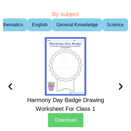
By subject
athematics
English
General Knowledge
Science
Harmony Day Badge Drawing
Ch
Worksheet For Class 1
D
Download