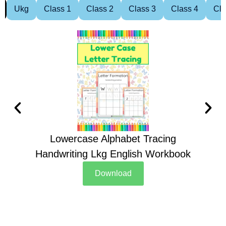
Ukg
Class 1
Class 2
Class 3
Class 4
Cla
Lowercase Alphabet Tracing
Handwriting Lkg English Workbook
Han
Download