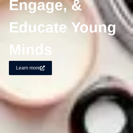
Engage, &
Educate Young
Minds
Learn more