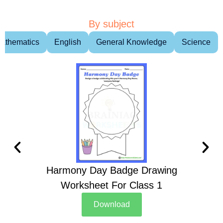
By subject
athematics
English
General Knowledge
Science
Harmony Day Badge Drawing
Ch
Worksheet For Class 1
D
Download