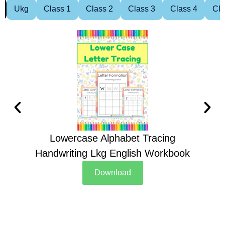
Ukg
Class 1
Class 2
Class 3
Class 4
Cla
Lowercase Alphabet Tracing
Handwriting Lkg English Workbook
Han
Download