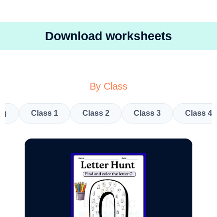
Download worksheets
By Class
kg
Class 1
Class 2
Class 3
Class 4