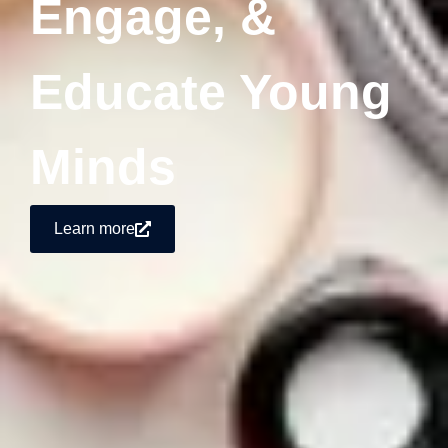
Engage, &
Educate Young
Minds
Learn more