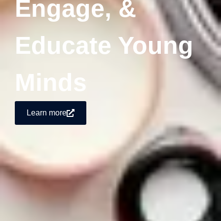
Engage, &
Educate Young
Minds
Learn more