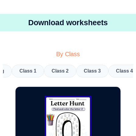
Download worksheets
By Class
kg
Class 1
Class 2
Class 3
Class 4