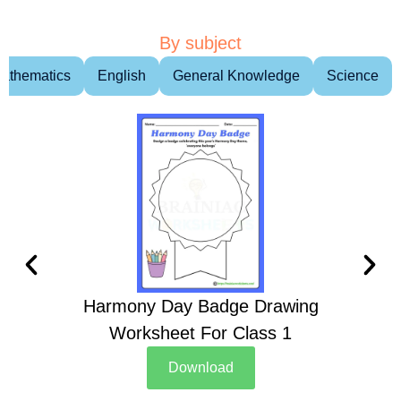
By subject
athematics
English
General Knowledge
Science
Harmony Day Badge Drawing
Ch
Worksheet For Class 1
D
Download