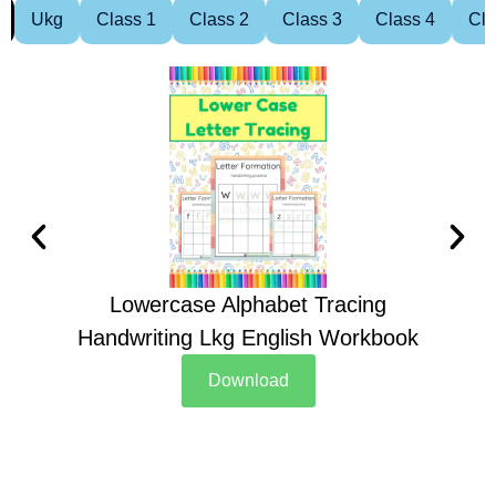
Ukg
Class 1
Class 2
Class 3
Class 4
Cla
Lowercase Alphabet Tracing
Handwriting Lkg English Workbook
Han
Download