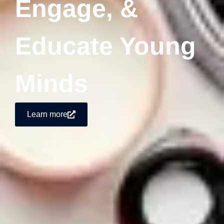
Engage, &
Educate Young
Minds
Learn more