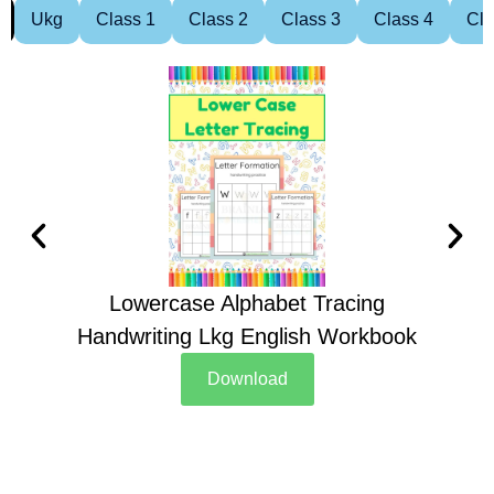
Ukg
Class 1
Class 2
Class 3
Class 4
Cla
Lowercase Alphabet Tracing
Handwriting Lkg English Workbook
Han
Download