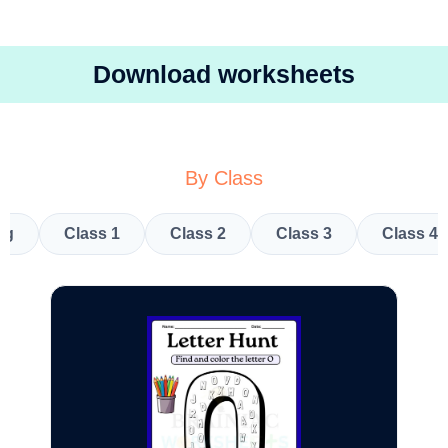
Download worksheets
By Class
kg
Class 1
Class 2
Class 3
Class 4