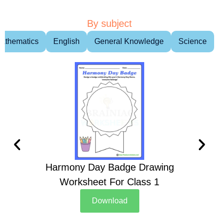
By subject
athematics
English
General Knowledge
Science
Harmony Day Badge Drawing
Ch
Worksheet For Class 1
D
Download