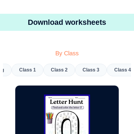
Download worksheets
By Class
kg
Class 1
Class 2
Class 3
Class 4