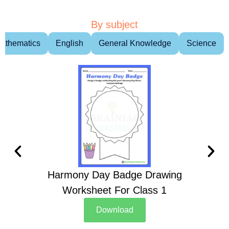
By subject
athematics
English
General Knowledge
Science
Harmony Day Badge Drawing
Ch
Worksheet For Class 1
D
Download