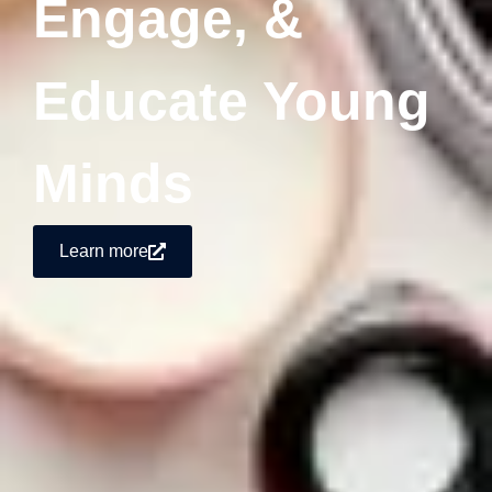
Engage, &
Educate Young
Minds
Learn more