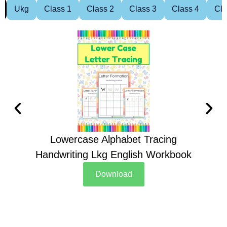
Ukg
Class 1
Class 2
Class 3
Class 4
Cla
Lowercase Alphabet Tracing
Handwriting Lkg English Workbook
Han
Download