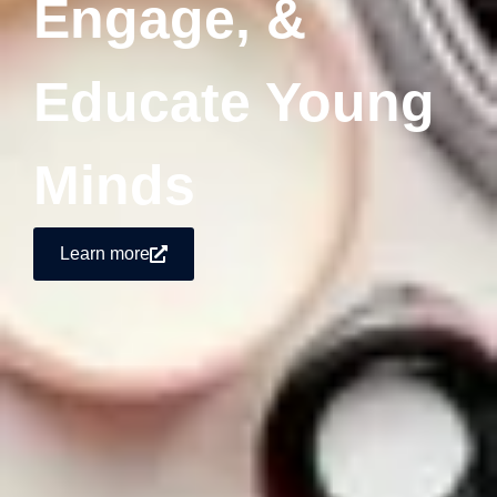
Engage, &
Educate Young
Minds
Learn more