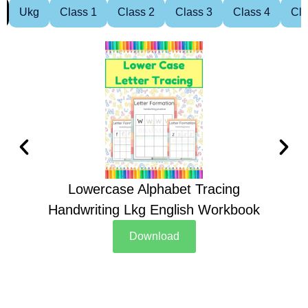
Ukg
Class 1
Class 2
Class 3
Class 4
Cla
Lowercase Alphabet Tracing
Handwriting Lkg English Workbook
Han
Download