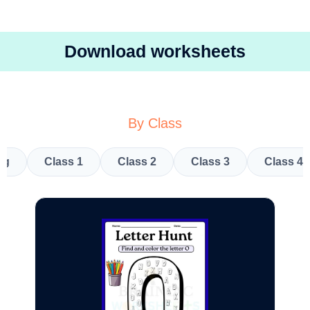
Download worksheets
By Class
kg
Class 1
Class 2
Class 3
Class 4