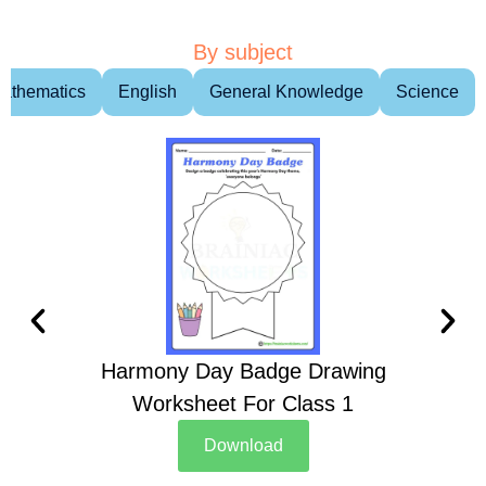
By subject
athematics
English
General Knowledge
Science
Harmony Day Badge Drawing
Ch
Worksheet For Class 1
D
Download