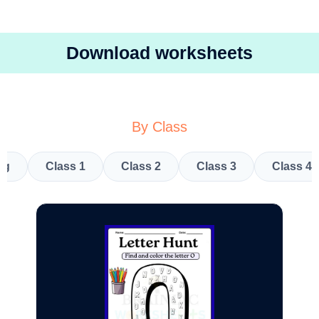
Download worksheets
By Class
kg
Class 1
Class 2
Class 3
Class 4