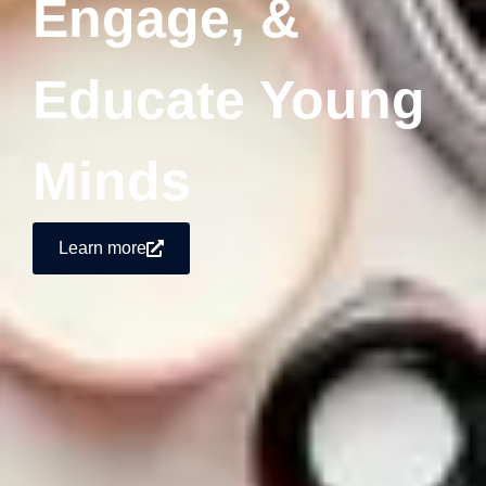
Engage, &
Educate Young
Minds
Learn more