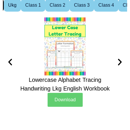
Ukg
Class 1
Class 2
Class 3
Class 4
Cla
Lowercase Alphabet Tracing
Handwriting Lkg English Workbook
Han
Download