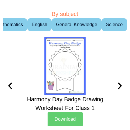
By subject
athematics
English
General Knowledge
Science
Harmony Day Badge Drawing
Ch
Worksheet For Class 1
D
Download