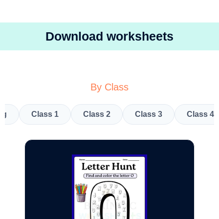
Download worksheets
By Class
kg
Class 1
Class 2
Class 3
Class 4