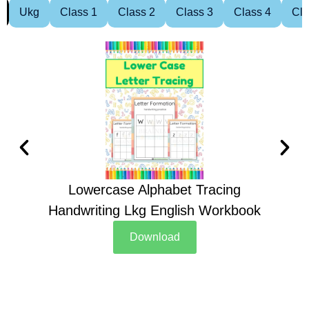
Ukg
Class 1
Class 2
Class 3
Class 4
Cla
Lowercase Alphabet Tracing
Handwriting Lkg English Workbook
Han
Download