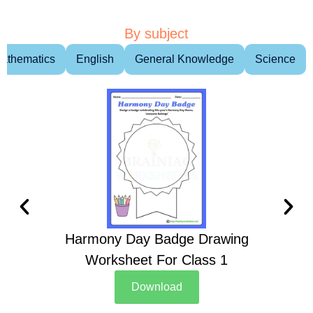
By subject
athematics
English
General Knowledge
Science
Harmony Day Badge Drawing
Ch
Worksheet For Class 1
D
Download