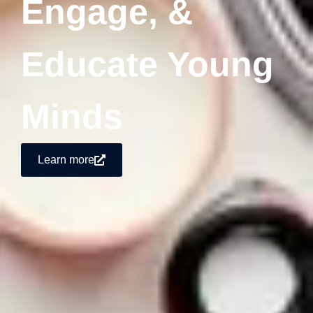
Engage, &
Educate Young
Minds
Learn more