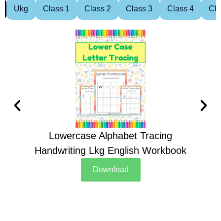
Ukg
Class 1
Class 2
Class 3
Class 4
Cla
Lowercase Alphabet Tracing
Handwriting Lkg English Workbook
Han
Download