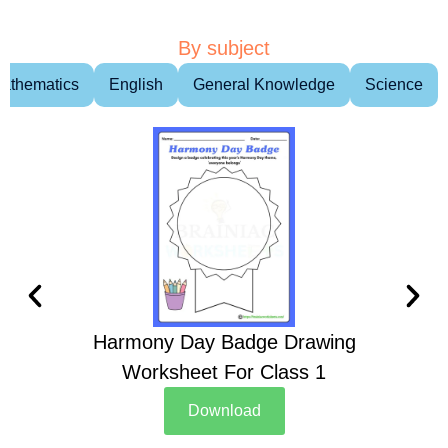
By subject
athematics
English
General Knowledge
Science
Harmony Day Badge Drawing
Ch
Worksheet For Class 1
D
Download