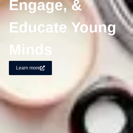
Engage, &
Educate Young
Minds
Learn more