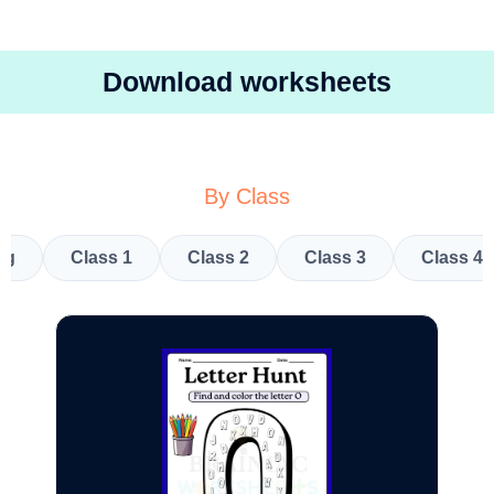
Download worksheets
By Class
kg
Class 1
Class 2
Class 3
Class 4