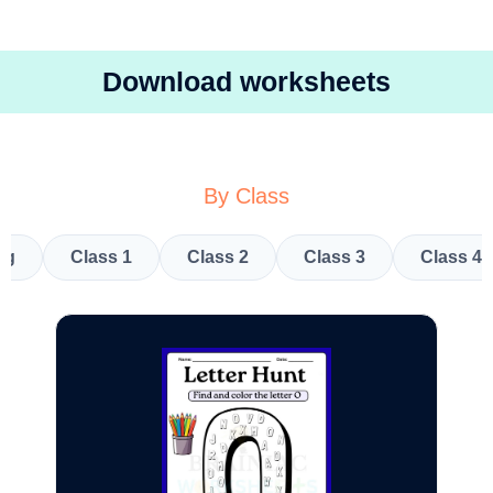
Download worksheets
By Class
kg
Class 1
Class 2
Class 3
Class 4