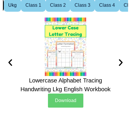
Ukg
Class 1
Class 2
Class 3
Class 4
Cla
Lowercase Alphabet Tracing
Handwriting Lkg English Workbook
Han
Download