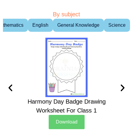
By subject
athematics
English
General Knowledge
Science
Harmony Day Badge Drawing
Ch
Worksheet For Class 1
D
Download