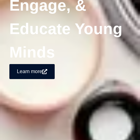
Engage, &
Educate Young
Minds
Learn more