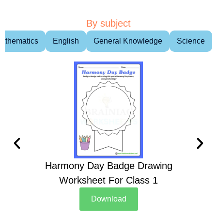
By subject
athematics
English
General Knowledge
Science
Harmony Day Badge Drawing
Ch
Worksheet For Class 1
D
Download