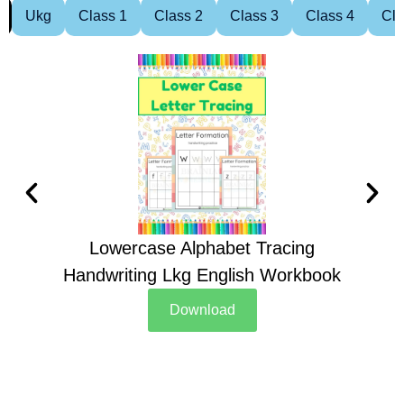
Ukg
Class 1
Class 2
Class 3
Class 4
Cla
Lowercase Alphabet Tracing
Handwriting Lkg English Workbook
Han
Download