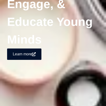
Engage, &
Educate Young
Minds
Learn more