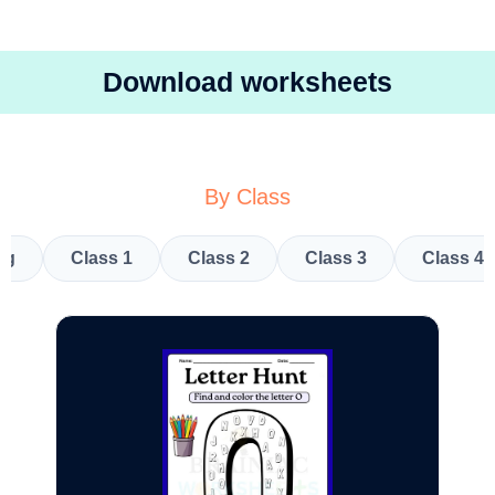
Download worksheets
By Class
kg
Class 1
Class 2
Class 3
Class 4