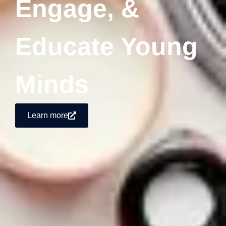
Engage, &
Educate Young
Minds
Learn more