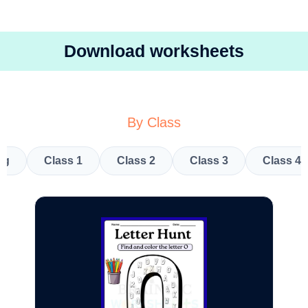
Download worksheets
By Class
kg
Class 1
Class 2
Class 3
Class 4