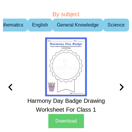
By subject
athematics
English
General Knowledge
Science
Harmony Day Badge Drawing
Ch
Worksheet For Class 1
D
Download