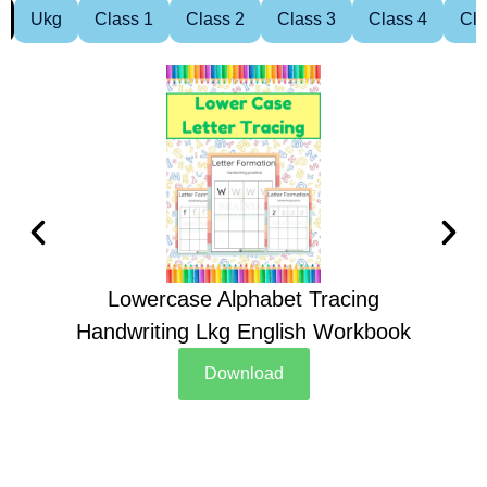
Ukg
Class 1
Class 2
Class 3
Class 4
Cla
Lowercase Alphabet Tracing
Handwriting Lkg English Workbook
Han
Download