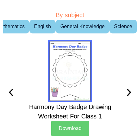
By subject
athematics
English
General Knowledge
Science
Harmony Day Badge Drawing
Ch
Worksheet For Class 1
D
Download