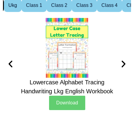
Ukg
Class 1
Class 2
Class 3
Class 4
Cla
Lowercase Alphabet Tracing
Handwriting Lkg English Workbook
Han
Download