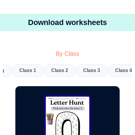
Download worksheets
By Class
kg
Class 1
Class 2
Class 3
Class 4