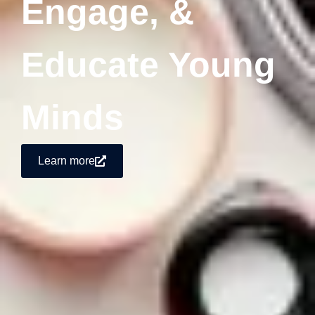
Engage, &
Educate Young
Minds
Learn more