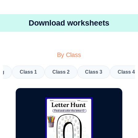
Download worksheets
By Class
kg
Class 1
Class 2
Class 3
Class 4