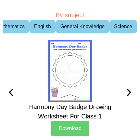
By subject
athematics
English
General Knowledge
Science
Harmony Day Badge Drawing
Ch
Worksheet For Class 1
D
Download