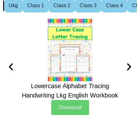
Ukg
Class 1
Class 2
Class 3
Class 4
Cla
Lowercase Alphabet Tracing
Handwriting Lkg English Workbook
Han
Download