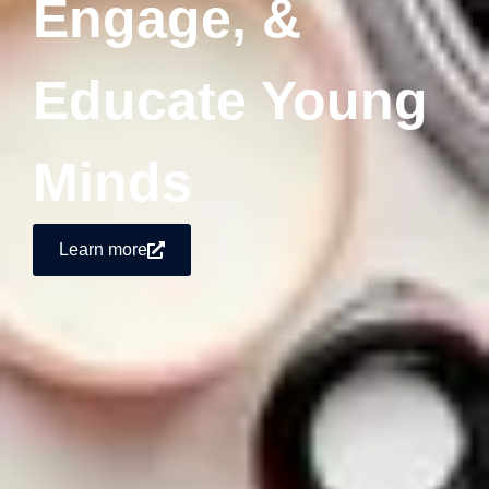
Engage, &
Educate Young
Minds
Learn more