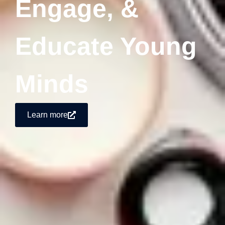
Engage, &
Educate Young
Minds
Learn more