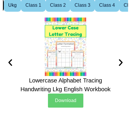
Ukg
Class 1
Class 2
Class 3
Class 4
Cla
Lowercase Alphabet Tracing
Handwriting Lkg English Workbook
Han
Download