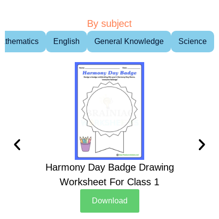
By subject
athematics
English
General Knowledge
Science
Harmony Day Badge Drawing
Ch
Worksheet For Class 1
D
Download