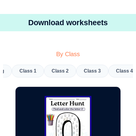
Download worksheets
By Class
kg
Class 1
Class 2
Class 3
Class 4