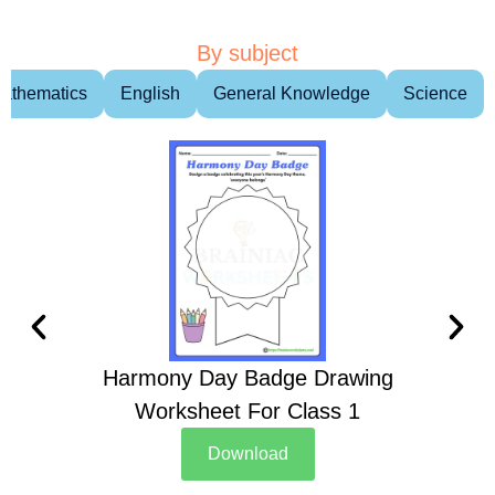
By subject
athematics
English
General Knowledge
Science
Harmony Day Badge Drawing
Ch
Worksheet For Class 1
D
Download