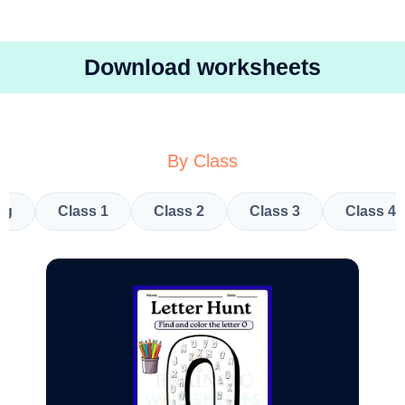
Download worksheets
By Class
kg
Class 1
Class 2
Class 3
Class 4