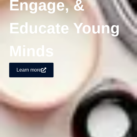
Engage, &
Educate Young
Minds
Learn more