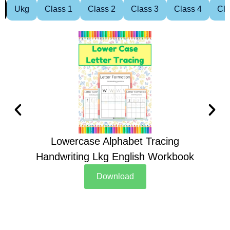
Ukg
Class 1
Class 2
Class 3
Class 4
Cla
Lowercase Alphabet Tracing
Handwriting Lkg English Workbook
Han
Download