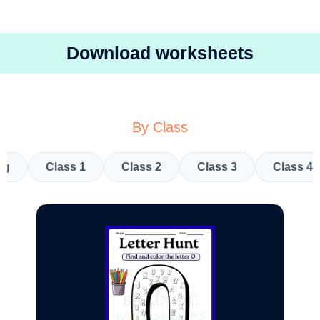
Download worksheets
By Class
kg
Class 1
Class 2
Class 3
Class 4