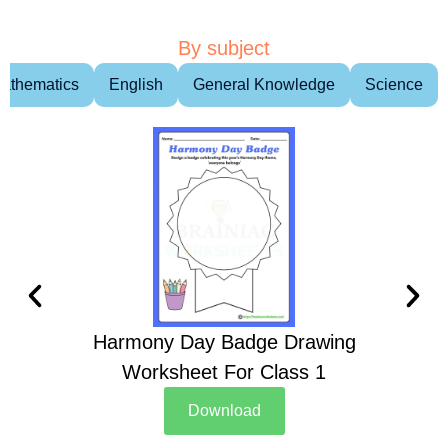
By subject
athematics
English
General Knowledge
Science
Harmony Day Badge Drawing
Ch
Worksheet For Class 1
D
Download