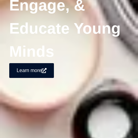
Engage, &
Educate Young
Minds
Learn more