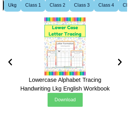
Ukg
Class 1
Class 2
Class 3
Class 4
Cla
Lowercase Alphabet Tracing
Handwriting Lkg English Workbook
Han
Download